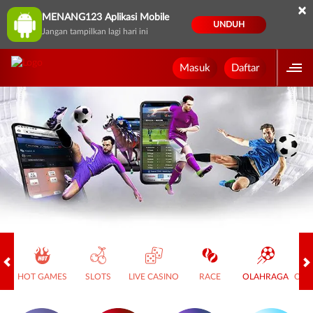
×
MENANG123 Aplikasi Mobile
UNDUH
Jangan tampilkan lagi hari ini
Masuk
Daftar
HOT GAMES
SLOTS
LIVE CASINO
RACE
OLAHRAGA
CRA