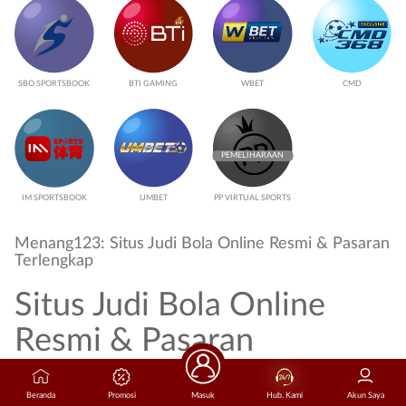
SBO SPORTSBOOK
BTI GAMING
WBET
CMD
IM SPORTSBOOK
UMBET
PP VIRTUAL SPORTS
Menang123: Situs Judi Bola Online Resmi & Pasaran
Terlengkap
Situs Judi Bola Online
Resmi & Pasaran
Terlengkap
Beranda
Promosi
Masuk
Hub. Kami
Akun Saya