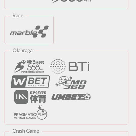
Race
Olahraga
Crash Game