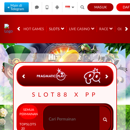
Main di
MASUK
DAF
Telegram
IDR
UPDATING
HOT GAMES
SLOTS
LIVE CASINO
RACE
OLAHR
SLOT88 X PP
SEMUA
PERMAINAN
TOP
SLOTS
20