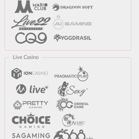
Live Casino