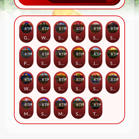
RTP
97%
RTP
96%
RTP
95%
RTP
95%
RTP
97%
RTP
97%
Goyang Gaib
Wukong - Black Scatter
Slot88 Olympus 1000
Bang Gacor 1000
Slot88 Gates of Olympus Super Scatter
Slot88 Mahjong Wins 3 Black Scatter
RTP
95%
RTP
97%
RTP
96%
RTP
96%
RTP
96%
RTP
96%
Pirate Quest 1000
Starlight Princess 1000
Slot88 Olympus
Slot88 Mahjong Wins 2
JaJanan Pasar
Slot88 Gems
RTP
97%
RTP
97%
RTP
98%
RTP
96%
RTP
95%
RTP
95%
Way of Ninja
Slot88 Gates of Gatot Kaca 1000
Slot88 Sweet Bonanza 1000
Slot88 Bonanza
Slot88 Princess
Slot88 Rush
RTP
95%
RTP
95%
RTP
84%
RTP
86%
RTP
79%
Mochi Mania 1000
Slot88 Sweet Bonanza Super Scatter
Mighty Hercules
Slot88 Wisdom of Athena 1000
Thor vs Hercules