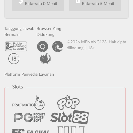
Rata-rata 0 Menit
Rata-rata 5 Menit
Tanggung Jawab
Browser Yang
Bermain
Didukung
©2026 MENANG123. Hak cipta
dilindungi | 18+
Platform Penyedia Layanan
Slots