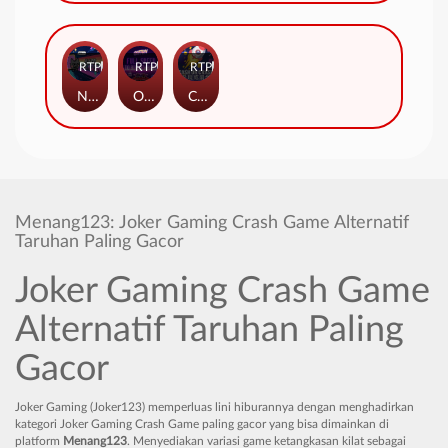
RTP
82%
RTP
89%
RTP
90%
Nyan Cat
Out Run
Cash Or Crash
Menang123: Joker Gaming Crash Game Alternatif
Taruhan Paling Gacor
Joker Gaming Crash Game
Alternatif Taruhan Paling
Gacor
Joker Gaming (Joker123) memperluas lini hiburannya dengan menghadirkan
kategori Joker Gaming Crash Game paling gacor yang bisa dimainkan di
platform
Menang123
. Menyediakan variasi game ketangkasan kilat sebagai