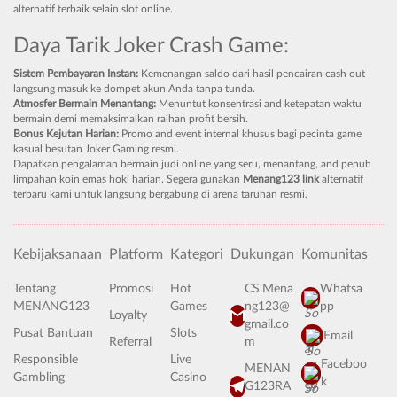
alternatif terbaik selain slot online.
Daya Tarik Joker Crash Game:
Sistem Pembayaran Instan:
Kemenangan saldo dari hasil pencairan cash out
langsung masuk ke dompet akun Anda tanpa tunda.
Atmosfer Bermain Menantang:
Menuntut konsentrasi and ketepatan waktu
bermain demi memaksimalkan raihan profit bersih.
Bonus Kejutan Harian:
Promo and event internal khusus bagi pecinta game
kasual besutan Joker Gaming resmi.
Dapatkan pengalaman bermain judi online yang seru, menantang, and penuh
limpahan koin emas hoki harian. Segera gunakan
Menang123 link
alternatif
terbaru kami untuk langsung bergabung di arena taruhan resmi.
Kebijaksanaan
Platform
Kategori
Dukungan
Komunitas
Tentang
Promosi
Hot
CS.Mena
Whatsa
MENANG123
Games
ng123@
pp
Loyalty
gmail.co
Pusat Bantuan
Slots
Email
Referral
m
Responsible
Live
Faceboo
MENAN
Gambling
Casino
k
G123RA