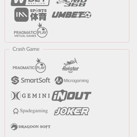
Crash Game