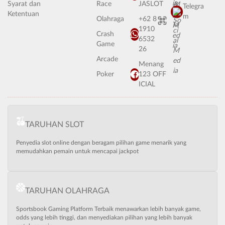
Syarat dan
Race
JASLOT
Telegra
Ketentuan
m
Olahraga
+62 8
1910
Crash
6532
Game
26
Arcade
Menang
Poker
123 OFF
ICIAL
TARUHAN SLOT
Penyedia slot online dengan beragam pilihan game menarik yang
memudahkan pemain untuk mencapai jackpot
TARUHAN OLAHRAGA
Sportsbook Gaming Platform Terbaik menawarkan lebih banyak game,
odds yang lebih tinggi, dan menyediakan pilihan yang lebih banyak