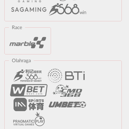
Race
Olahraga