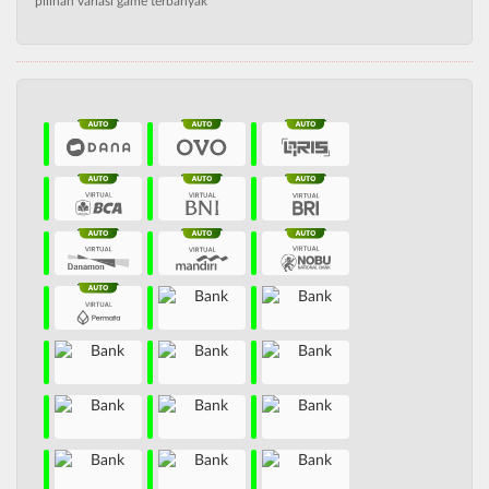
pilihan variasi game terbanyak