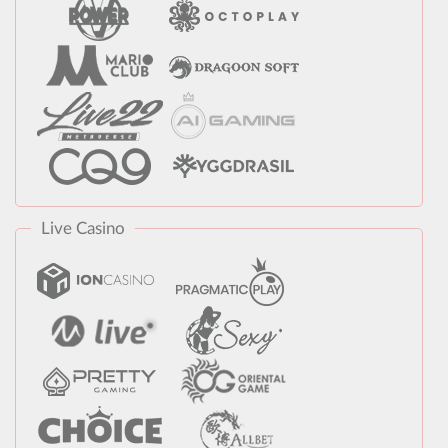
Live Casino