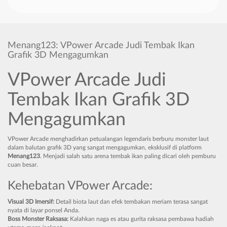
Menang123: VPower Arcade Judi Tembak Ikan
Grafik 3D Mengagumkan
VPower Arcade Judi
Tembak Ikan Grafik 3D
Mengagumkan
VPower Arcade menghadirkan petualangan legendaris berburu monster laut
dalam balutan grafik 3D yang sangat mengagumkan, eksklusif di platform
Menang123
. Menjadi salah satu arena tembak ikan paling dicari oleh pemburu
cuan besar.
Kehebatan VPower Arcade:
Visual 3D Imersif:
Detail biota laut dan efek tembakan meriam terasa sangat
nyata di layar ponsel Anda.
Boss Monster Raksasa:
Kalahkan naga es atau gurita raksasa pembawa hadiah