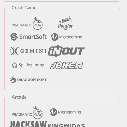
Crash Game
Arcade