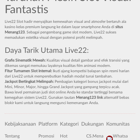
Fantastis
Live22 Slot hadir menyajikan kemewahan visual and atmosfer bertaruh ala
kasino kelas premium langsung ke dalam layar smartphone Anda di
situs
Menang123
. Sebagai pengembang game slot modern, Live22 sukses
memadukan estetika visual dengan potensi profit melimpah.
Daya Tarik Utama Live22:
Grafis Sinematik Mewah:
Kualitas visual detail gambar and efek transisi yang
dikemas sangat memukau layaknya kualitas film animasi modern.
Fitur Turnamen Slot Internal:
Ikuti ajang kompetisi balapan spin resmi harian
dari Live22 untuk memperebutkan hadiah modal tunai tambahan.
Jackpot Bertingkat Melimpah:
Pembagian kategori bonus jackpot mulai dari
Mini, Minor, Major, hingga Grand Jackpot yang gampang terpicu acak.
Bawa level permainan judi slot online Anda ke standar tertinggi bersama
kemegahan sistem Live22. Gunakan tautan
Menang123 link
alternatif bebas
blokir kami untuk langsung mengunci kemenangan Anda.
Kebijaksanaan
Platform
Kategori
Dukungan
Komunitas
Tentang
Promosi
Hot
CS.Mena
Whatsa