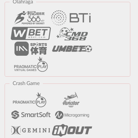
Olahraga
Crash Game