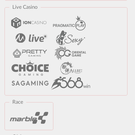
Live Casino
Race