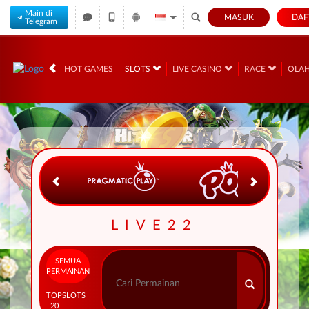
Main di
MASUK
DAF
Telegram
IDR
12,674,209,
HOT GAMES
SLOTS
LIVE CASINO
RACE
OLA
LIVE22
SEMUA
PERMAINAN
TOP
SLOTS
20