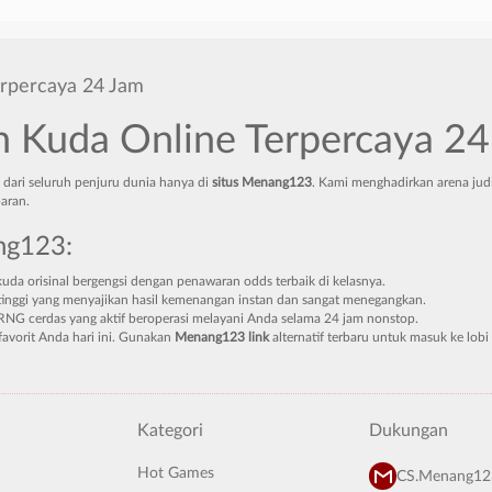
rpercaya 24 Jam
n Kuda Online Terpercaya 2
 dari seluruh penjuru dunia hanya di
situs Menang123
. Kami menghadirkan arena judi
paran.
ng123:
uda orisinal bergengsi dengan penawaran odds terbaik di kelasnya.
tinggi yang menyajikan hasil kemenangan instan dan sangat menegangkan.
is RNG cerdas yang aktif beroperasi melayani Anda selama 24 jam nonstop.
favorit Anda hari ini. Gunakan
Menang123 link
alternatif terbaru untuk masuk ke lobi
Kategori
Dukungan
Hot Games
CS.Menang12