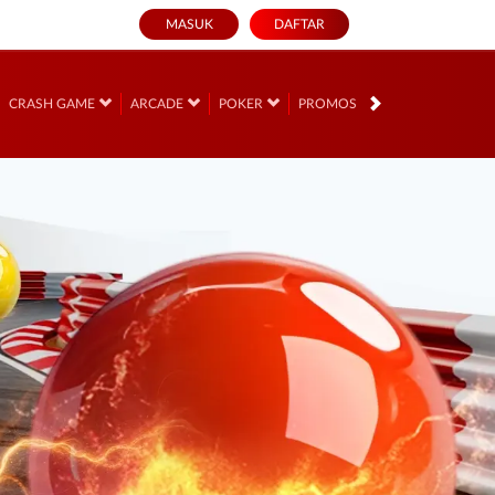
MASUK
DAFTAR
PROMOSI
CRASH GAME
ARCADE
POKER