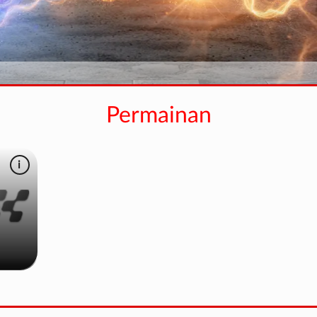
Permainan
i