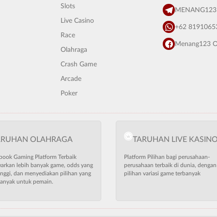
Slots
MENANG123
Live Casino
+62 8191065
Race
Menang123 O
Olahraga
Crash Game
Arcade
Poker
ARUHAN OLAHRAGA
TARUHAN LIVE KASIN
book Gaming Platform Terbaik
Platform Pilihan bagi perusahaan-
rkan lebih banyak game, odds yang
perusahaan terbaik di dunia, dengan
tinggi, dan menyediakan pilihan yang
pilihan variasi game terbanyak
banyak untuk pemain.