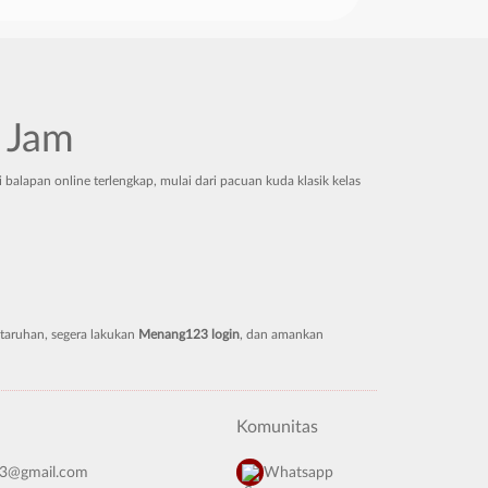
4 Jam
 balapan online terlengkap, mulai dari pacuan kuda klasik kelas
 taruhan, segera lakukan
Menang123 login
, dan amankan
Komunitas
3@gmail.com
Whatsapp