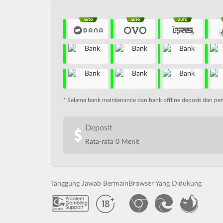
* Selama bank maintenance dan bank offline deposit dan pen
Deposit
Rata-rata 0 Menit
Tanggung Jawab Bermain
Browser Yang Didukung