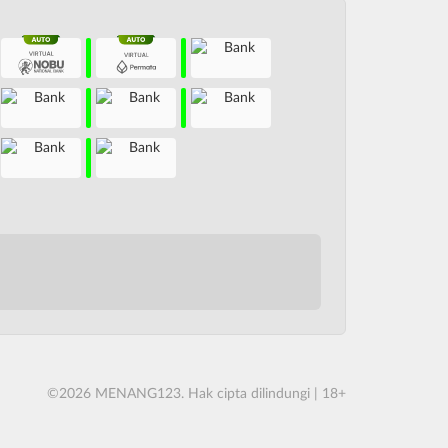
©2026 MENANG123. Hak cipta dilindungi | 18+