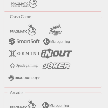
Crash Game
Arcade