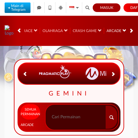
Main di
MASUK
DAF
Telegram
 CASINO
RACE
OLAHRAGA
CRASH GAME
ARCADE
PO
GEMINI
SEMUA
PERMAINAN
ARCADE