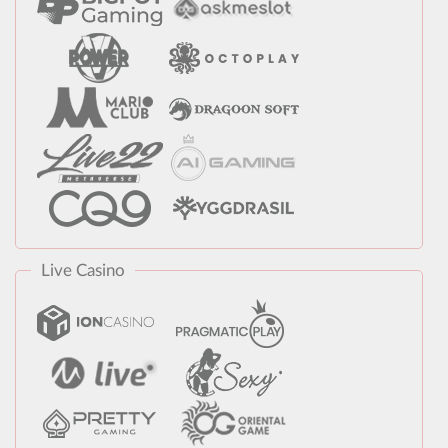
Live Casino