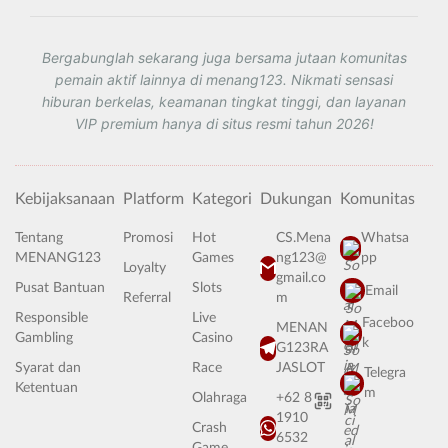
Bergabunglah sekarang juga bersama jutaan komunitas
pemain aktif lainnya di menang123. Nikmati sensasi
hiburan berkelas, keamanan tingkat tinggi, dan layanan
VIP premium hanya di situs resmi tahun 2026!
Kebijaksanaan
Platform
Kategori
Dukungan
Komunitas
Tentang
Promosi
Hot
CS.Mena
Whatsa
MENANG123
Games
ng123@
pp
Loyalty
gmail.co
Pusat Bantuan
Slots
Email
Referral
m
Responsible
Live
Faceboo
MENAN
Gambling
Casino
k
G123RA
Syarat dan
Race
JASLOT
Telegra
Ketentuan
m
Olahraga
+62 8
1910
Crash
6532