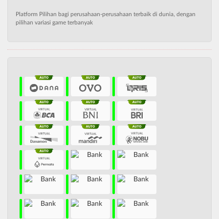
Platform Pilihan bagi perusahaan-perusahaan terbaik di dunia, dengan
pilihan variasi game terbanyak