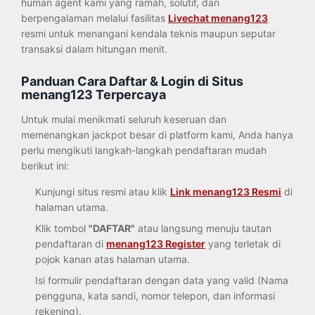
human agent kami yang ramah, solutif, dan
berpengalaman melalui fasilitas
Livechat menang123
resmi untuk menangani kendala teknis maupun seputar
transaksi dalam hitungan menit.
Panduan Cara Daftar & Login di Situs
menang123 Terpercaya
Untuk mulai menikmati seluruh keseruan dan
memenangkan jackpot besar di platform kami, Anda hanya
perlu mengikuti langkah-langkah pendaftaran mudah
berikut ini:
Kunjungi situs resmi atau klik
Link menang123 Resmi
di
halaman utama.
Klik tombol
"DAFTAR"
atau langsung menuju tautan
pendaftaran di
menang123 Register
yang terletak di
pojok kanan atas halaman utama.
Isi formulir pendaftaran dengan data yang valid (Nama
pengguna, kata sandi, nomor telepon, dan informasi
rekening).