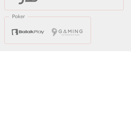
Poker