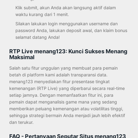
Klik submit, akun Anda akan langsung aktif dalam
waktu kurang dari 1 menit.
Silakan lakukan login menggunakan username dan
password Anda, lakukan deposit awal, dan klaim bonus
selamat datang Anda!
RTP Live menang123: Kunci Sukses Menang
Maksimal
Salah satu fitur unggulan yang membuat para pemain
betah di platform kami adalah transparansi data.
menang123 menyediakan fitur presentase tingkat
kemenangan (RTP Live) yang diperbarui secara real-time
setiap jamnya. Dengan memanfaatkan fitur ini, para
pemain dapat menganalisis game mana yang sedang
memberikan peluang kemenangan atau volatilitas tinggi,
sehingga strategi bermain Anda menjadi jauh lebih efektif
dan terukur.
FAQ - Pertanyaan Seputar Situs menang123