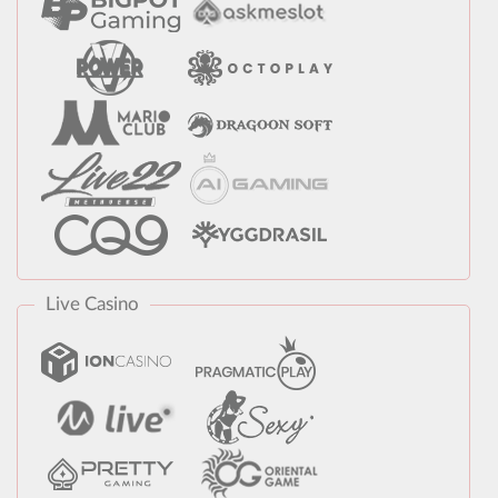
Live Casino