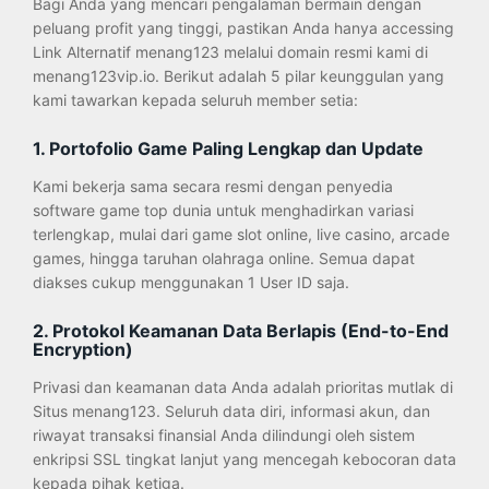
Bagi Anda yang mencari pengalaman bermain dengan
peluang profit yang tinggi, pastikan Anda hanya accessing
Link Alternatif menang123 melalui domain resmi kami di
menang123vip.io. Berikut adalah 5 pilar keunggulan yang
kami tawarkan kepada seluruh member setia:
1. Portofolio Game Paling Lengkap dan Update
Kami bekerja sama secara resmi dengan penyedia
software game top dunia untuk menghadirkan variasi
terlengkap, mulai dari game slot online, live casino, arcade
games, hingga taruhan olahraga online. Semua dapat
diakses cukup menggunakan 1 User ID saja.
2. Protokol Keamanan Data Berlapis (End-to-End
Encryption)
Privasi dan keamanan data Anda adalah prioritas mutlak di
Situs menang123. Seluruh data diri, informasi akun, dan
riwayat transaksi finansial Anda dilindungi oleh sistem
enkripsi SSL tingkat lanjut yang mencegah kebocoran data
kepada pihak ketiga.