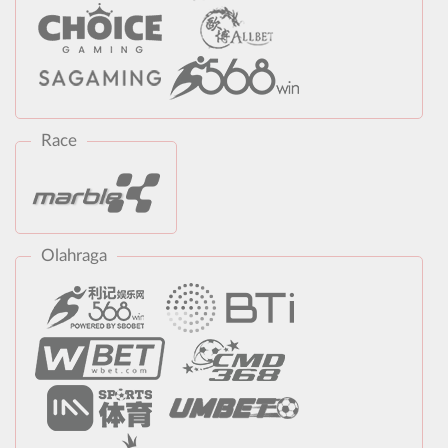
Race
Olahraga