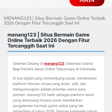
MENANG123 | Situs Bermain Game Online Terbaik
2026 Dengan Fitur Tercanggih Saat Ini
menang123 | Situs Bermain Game
Online Terbaik 2026 Dengan Fitur
Tercanggih Saat Ini
Selamat Datang di
menang123
: Destinasi Utama
Bagi Pecinta Game Online Terpercaya di Indonesia.
Di era digital yang berkembang pesat, menemukan
platform hiburan virtual yang aman, adil, dan
menguntungkan adalah prioritas utama para
pemain. menang123 hadir sebagai platform resmi
yang dirancang khusus untuk memberikan
pengalaman bermain game online yang tak
tertandingi di tahun 2026. Dengan komitmen penuh