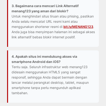
3. Bagaimana cara mencari Link Alternatif
menang123 yang aman dari blokir?
Untuk menghindari situs tiruan atau phising, pastikan
Anda selalu mencatat URL resmi kami atau
menggunakan shortener resmi di
bit.ly/MENANG123
.
Anda juga bisa menyimpan halaman ini sebagai akses
link alternatif bebas blokir internet positif.
4. Apakah situs ini mendukung akses via
smartphone Android dan iOS?
Tentu saja. Seluruh infrastruktur web menang123
didesain menggunakan HTML5 yang sangat
responsif, sehingga Anda dapat bermain dengan
lancar melalui perangkat desktop, tablet, maupun
smartphone tanpa perlu mengunduh aplikasi
tambahan.