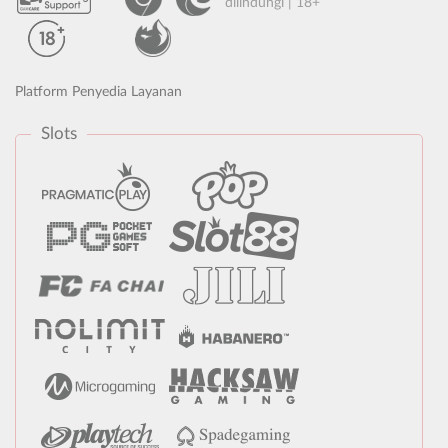
dilindungi | 18+
Platform Penyedia Layanan
Slots