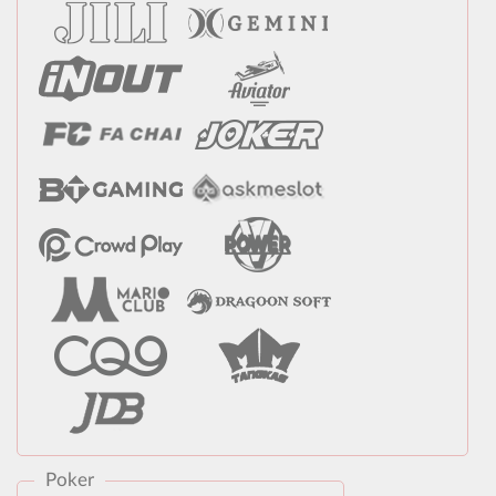
Poker