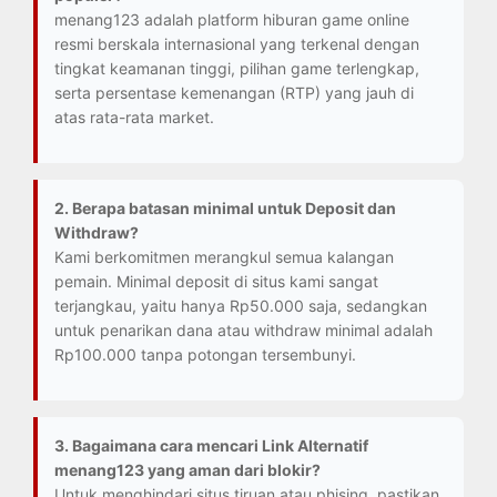
menang123 adalah platform hiburan game online
resmi berskala internasional yang terkenal dengan
tingkat keamanan tinggi, pilihan game terlengkap,
serta persentase kemenangan (RTP) yang jauh di
atas rata-rata market.
2. Berapa batasan minimal untuk Deposit dan
Withdraw?
Kami berkomitmen merangkul semua kalangan
pemain. Minimal deposit di situs kami sangat
terjangkau, yaitu hanya Rp50.000 saja, sedangkan
untuk penarikan dana atau withdraw minimal adalah
Rp100.000 tanpa potongan tersembunyi.
3. Bagaimana cara mencari Link Alternatif
menang123 yang aman dari blokir?
Untuk menghindari situs tiruan atau phising, pastikan