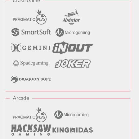
Crash Game
Arcade