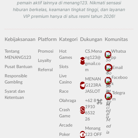
pemain aktif lainnya di menang123. Nikmati sensasi
hiburan berkelas, keamanan tingkat tinggi, dan layanan
VIP premium hanya di situs resmi tahun 2026!
Kebijaksanaan
Platform
Kategori
Dukungan
Komunitas
Tentang
Promosi
Hot
CS.Mena
Whatsa
MENANG123
Games
ng123@
pp
Loyalty
gmail.co
Pusat Bantuan
Slots
Email
Referral
m
Responsible
Live
Faceboo
MENAN
Gambling
Casino
k
G123RA
Syarat dan
Race
JASLOT
Telegra
Ketentuan
m
Olahraga
+62 8
1910
Crash
6532
Game
26
Arcade
Menang
Poker
123 OFF