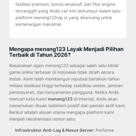
fasilitas premium, bonus eksklusif, dan fitur engine
tercanggih yang Anda cari kini terkumpul dalam satu
platform menang123vip.io yang dirancang untuk
kemenangan maksimal.
Mengapa menang123 Layak Menjadi Pilihan
Terbaik di Tahun 2026?
Kesuksesan agen menang123 sebagai salah satu kiblat
game online terbesar di Indonesia tidak diraih secara
instan. Kami telah membangun reputasi bertahun-tahun
melalui dedikasi tinggi terhadap stabilitas sistem, jaminan
pembayaran, dan kenyamanan pengguna. Ketika Anda
mencari kata kunci
menang123
di internet, Anda akan
menemukan ribuan testimoni positif dari pemain aktif kami.
Berikut adalah alasan utama mengapa platform kami
menjadi rekomendasi nomor satu:
Infrastruktur Anti-Lag & Nexus Server:
Performa