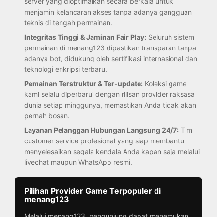
server yang dioptimalkan secara berkala untuk
menjamin kelancaran akses tanpa adanya gangguan
teknis di tengah permainan.
Integritas Tinggi & Jaminan Fair Play:
Seluruh sistem
permainan di menang123 dipastikan transparan tanpa
adanya bot, didukung oleh sertifikasi internasional dan
teknologi enkripsi terbaru.
Pemainan Terstruktur & Ter-update:
Koleksi game
kami selalu diperbarui dengan rilisan provider raksasa
dunia setiap minggunya, memastikan Anda tidak akan
pernah bosan.
Layanan Pelanggan Hubungan Langsung 24/7:
Tim
customer service profesional yang siap membantu
menyelesaikan segala kendala Anda kapan saja melalui
livechat maupun WhatsApp resmi.
Pilihan Provider Game Terpopuler di
menang123
Melalui menang123, pengunjung dapat menemukan