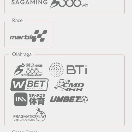
Race
Olahraga