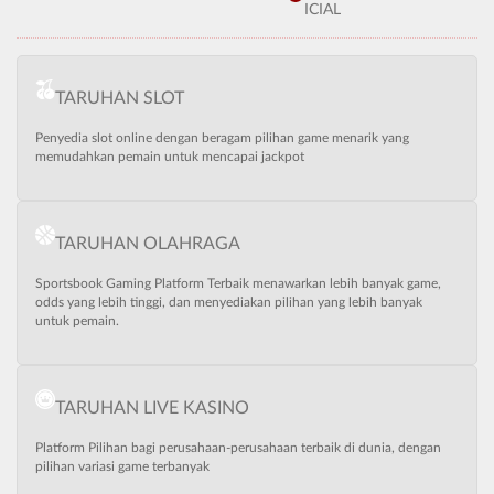
ICIAL
TARUHAN SLOT
Penyedia slot online dengan beragam pilihan game menarik yang
memudahkan pemain untuk mencapai jackpot
TARUHAN OLAHRAGA
Sportsbook Gaming Platform Terbaik menawarkan lebih banyak game,
odds yang lebih tinggi, dan menyediakan pilihan yang lebih banyak
untuk pemain.
TARUHAN LIVE KASINO
Platform Pilihan bagi perusahaan-perusahaan terbaik di dunia, dengan
pilihan variasi game terbanyak