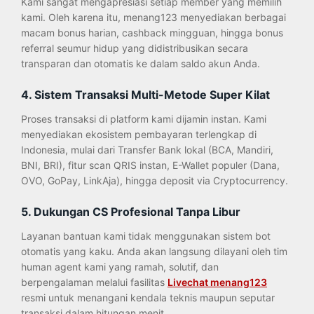
Kami sangat mengapresiasi setiap member yang memilih
kami. Oleh karena itu, menang123 menyediakan berbagai
macam bonus harian, cashback mingguan, hingga bonus
referral seumur hidup yang didistribusikan secara
transparan dan otomatis ke dalam saldo akun Anda.
4. Sistem Transaksi Multi-Metode Super Kilat
Proses transaksi di platform kami dijamin instan. Kami
menyediakan ekosistem pembayaran terlengkap di
Indonesia, mulai dari Transfer Bank lokal (BCA, Mandiri,
BNI, BRI), fitur scan QRIS instan, E-Wallet populer (Dana,
OVO, GoPay, LinkAja), hingga deposit via Cryptocurrency.
5. Dukungan CS Profesional Tanpa Libur
Layanan bantuan kami tidak menggunakan sistem bot
otomatis yang kaku. Anda akan langsung dilayani oleh tim
human agent kami yang ramah, solutif, dan
berpengalaman melalui fasilitas
Livechat menang123
resmi untuk menangani kendala teknis maupun seputar
transaksi dalam hitungan menit.