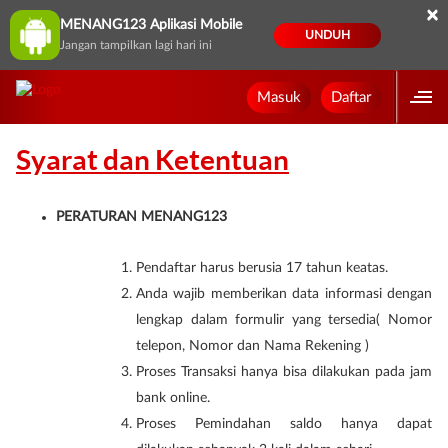
×
MENANG123 Aplikasi Mobile
UNDUH
Jangan tampilkan lagi hari ini
Masuk
Daftar
Syarat dan Ketentuan
PERATURAN MENANG123
Pendaftar harus berusia 17 tahun keatas.
Anda wajib memberikan data informasi dengan
lengkap dalam formulir yang tersedia( Nomor
telepon, Nomor dan Nama Rekening )
Proses Transaksi hanya bisa dilakukan pada jam
bank online.
Proses Pemindahan saldo hanya dapat