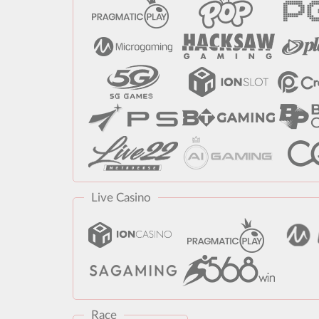
Live Casino
Race