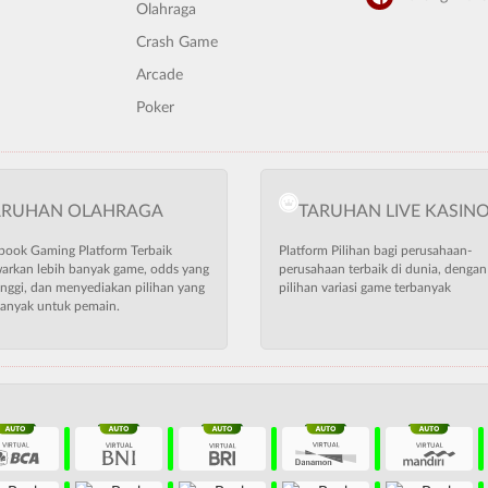
Olahraga
Crash Game
Arcade
Poker
ARUHAN OLAHRAGA
TARUHAN LIVE KASIN
book Gaming Platform Terbaik
Platform Pilihan bagi perusahaan-
rkan lebih banyak game, odds yang
perusahaan terbaik di dunia, dengan
tinggi, dan menyediakan pilihan yang
pilihan variasi game terbanyak
banyak untuk pemain.