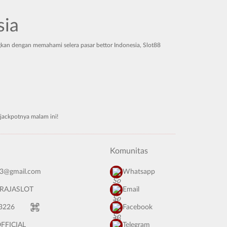
sia
kan dengan memahami selera pasar bettor Indonesia, Slot88
jackpotnya malam ini!
Komunitas
3@gmail.com
Whatsapp
RAJASLOT
Email
3226
Facebook
FFICIAL
Telegram