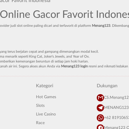
acor Favorit Indonesia
 Online Gacor Favorit Indone
vider judi slot online paling dicari and terfavorit di platform
Menang123
. Dikembang
 yang terus berjalan cepat and gampang dimenangkan modal kecil.
 menarik seperti King Cat, Joker's Jewels, and Year of Ox.
mberikan kemenangan beruntun di setiap jam hoki harian.
tanah air ini. Segera akses akun Anda via
Menang123 login
resmi and nikmati ledakan 
Kategori
Dukungan
Hot Games
CS.Menang12
Slots
MENANG123
Live Casino
+62 8191065
Race
Menang123 O