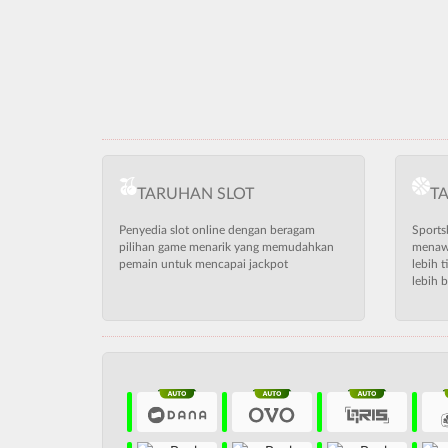
TARUHAN SLOT
T
Penyedia slot online dengan beragam
Sports
pilihan game menarik yang memudahkan
menawa
pemain untuk mencapai jackpot
lebih 
lebih 