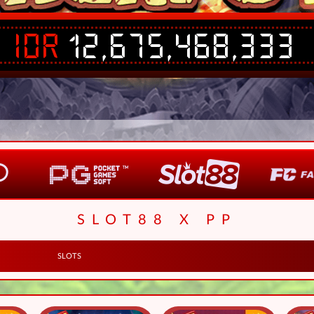
IDR
12,675,468,333
SLOT88 X PP
SLOTS