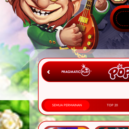
SEMUA PERMAINAN
TOP 20