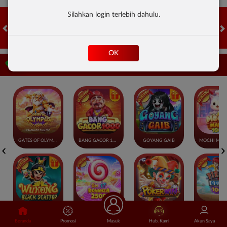
Silahkan login terlebih dahulu.
HOT GAMES
SLOTS
LIVE CASINO
RACE
OLAHRAGA
CRA
OK
Game Populer
GATES OF OLYMPUS POP
BANG GACOR 1000
GOYANG GAIB
WUKONG - BLACK SCATTER
SWEET BONANZA 2500
POKER WIN
Beranda
Promosi
Masuk
Hub. Kami
Akun Saya