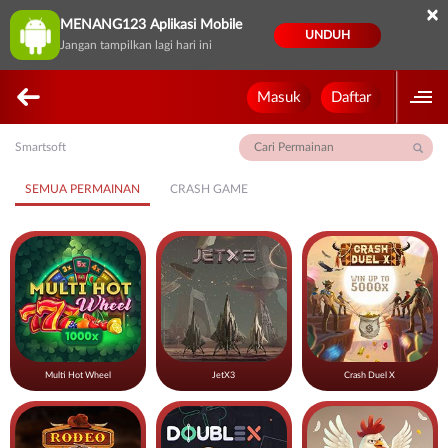
×
MENANG123 Aplikasi Mobile
UNDUH
Jangan tampilkan lagi hari ini
Masuk
Daftar
Smartsoft
SEMUA PERMAINAN
CRASH GAME
Multi Hot Wheel
JetX3
Crash Duel X