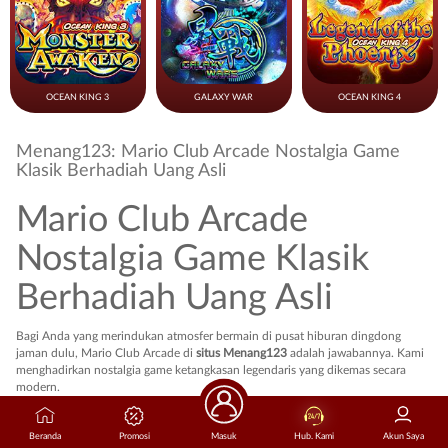
OCEAN KING 3
GALAXY WAR
OCEAN KING 4
Menang123: Mario Club Arcade Nostalgia Game
Klasik Berhadiah Uang Asli
Mario Club Arcade
Nostalgia Game Klasik
Berhadiah Uang Asli
Bagi Anda yang merindukan atmosfer bermain di pusat hiburan dingdong
jaman dulu, Mario Club Arcade di
situs Menang123
adalah jawabannya. Kami
menghadirkan nostalgia game ketangkasan legendaris yang dikemas secara
modern.
Fitur Utama Mario Club Arcade:
Beranda
Promosi
Masuk
Hub. Kami
Akun Saya