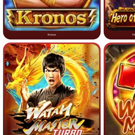
Kronos
He