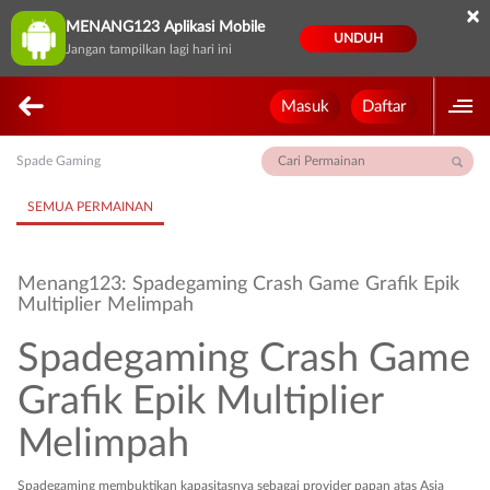
×
MENANG123 Aplikasi Mobile
UNDUH
Jangan tampilkan lagi hari ini
Masuk
Daftar
Spade Gaming
SEMUA PERMAINAN
Menang123: Spadegaming Crash Game Grafik Epik
Multiplier Melimpah
Spadegaming Crash Game
Grafik Epik Multiplier
Melimpah
Spadegaming membuktikan kapasitasnya sebagai provider papan atas Asia