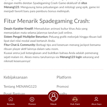
dengan merilis deretan Spadegaming Crash Game eksklusif di
situs
Menang123
. Mengusung tema petualangan and mitologi yang epik, game ini
menjadi favorit baru para pemburu bonus melimpah.
Fitur Menarik Spadegaming Crash:
Desain Karakter Kreatif:
Memadukan animasi kultur khas Asia yang
memanjakan mata selama jalannya taruhan judi online.
Sistem Pengali Multiplier Beruntun:
Peluang grafik melonjak hingga ribuan kali
lipat dari nilai modal awal bertaruh Anda.
Fitur Chat & Community:
Berbagi tips and keseruan menang jackpot bersama
ribuan player aktif lainnya dalam satu room.
Kuasai arena judi ketangkasan and buktikan bahwa Anda adalah pemenang
sejati malam ini. Akses menu taruhannya via
Menang123 login
sekarang and
nikmati keseruannya!
Kebijaksanaan
Platform
Tentang MENANG123
Promosi
Pusat Bantuan
Loyalty
Responsible Gambling
Referral
Beranda
Promosi
Masuk
Hub. Kami
Akun Saya