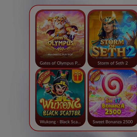
Gates of Olympus POP
Storm of Seth 2
Wukong - Black Scatter
Sweet Bonanza 2500