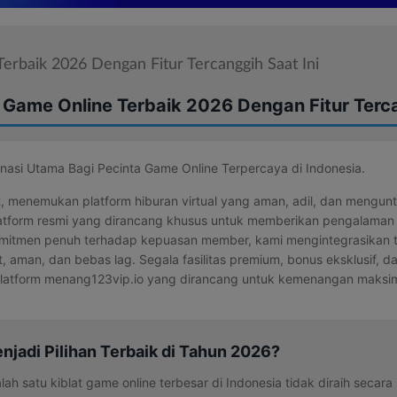
baik 2026 Dengan Fitur Tercanggih Saat Ini
Game Online Terbaik 2026 Dengan Fitur Terca
inasi Utama Bagi Pecinta Game Online Terpercaya di Indonesia.
, menemukan platform hiburan virtual yang aman, adil, dan mengunt
atform resmi yang dirancang khusus untuk memberikan pengalaman 
omitmen penuh terhadap kepuasan member, kami mengintegrasikan te
 aman, dan bebas lag. Segala fasilitas premium, bonus eksklusif, da
 platform menang123vip.io yang dirancang untuk kemenangan maksim
adi Pilihan Terbaik di Tahun 2026?
 satu kiblat game online terbesar di Indonesia tidak diraih secar