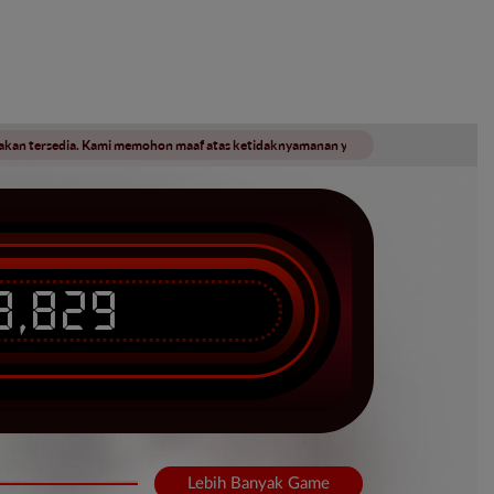
tersedia. Kami memohon maaf atas ketidaknyamanan yang mungkin ditimbulkan.
Pe
8,829
Lebih Banyak Game