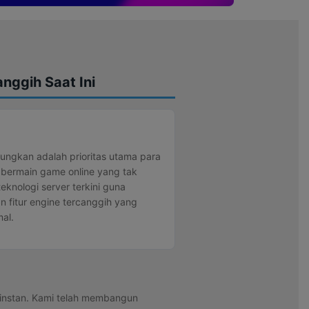
nggih Saat Ini
ungkan adalah prioritas utama para
bermain game online yang tak
knologi server terkini guna
n fitur engine tercanggih yang
al.
a instan. Kami telah membangun