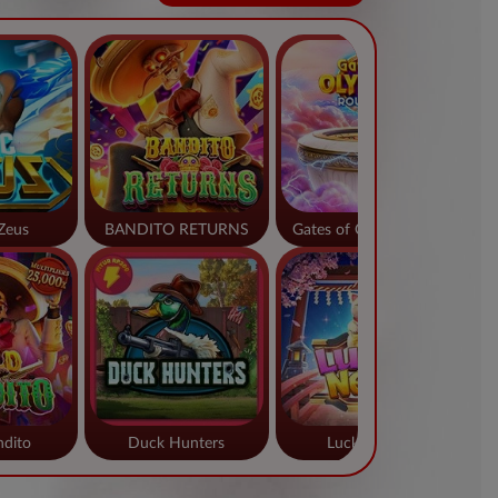
 Zeus
BANDITO RETURNS
Gates of Olympus Roulette
ndito
Duck Hunters
Lucky Neko