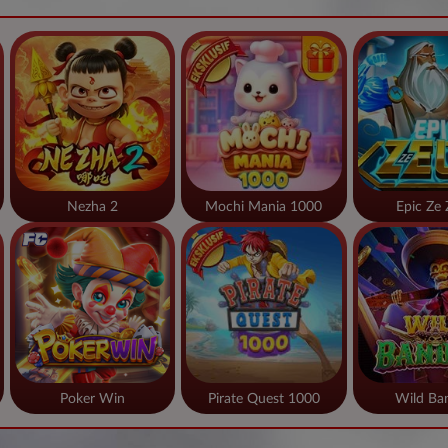
Nezha 2
Mochi Mania 1000
Epic Ze
Poker Win
Pirate Quest 1000
Wild Ba