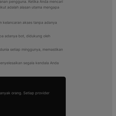
amanan pengguna. Ketika Anda mencari
erikut adalah alasan utama mengapa
in kelancaran akses tanpa adanya
pa adanya bot, didukung oleh
a dunia setiap minggunya, memastikan
enyelesaikan segala kendala Anda
nyak orang. Setiap provider