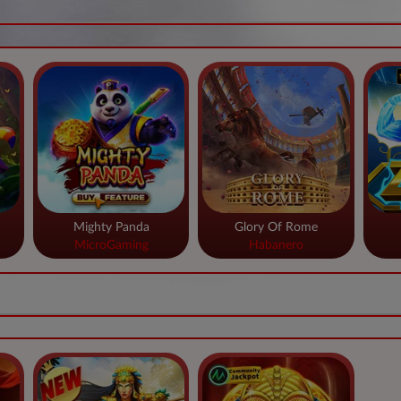
Mighty Panda
Glory Of Rome
MicroGaming
Habanero