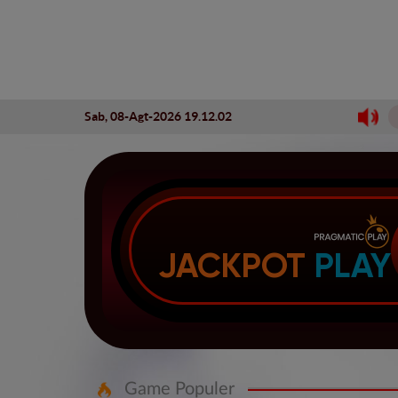
Sab, 08-Agt-2026 19.12.02
Pemeliharaan Terjadwal: PP Virtual Sports pada 30-Jun-2026 dari 14.59.59 sampa
JACKPOT
PLAY
Game Populer