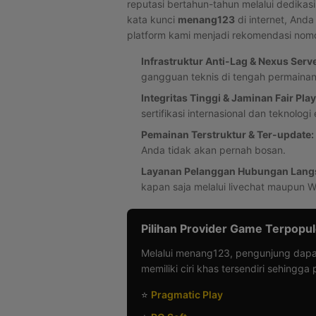
reputasi bertahun-tahun melalui dedikas
kata kunci
menang123
di internet, Anda
platform kami menjadi rekomendasi nomo
Infrastruktur Anti-Lag & Nexus Serve
gangguan teknis di tengah permainan
Integritas Tinggi & Jaminan Fair Play
sertifikasi internasional dan teknologi 
Pemainan Terstruktur & Ter-update:
Anda tidak akan pernah bosan.
Layanan Pelanggan Hubungan Lang
kapan saja melalui livechat maupun 
Pilihan Provider Game Terpopu
Melalui menang123, pengunjung dapat
memiliki ciri khas tersendiri sehingg
⭐
Pragmatic Play