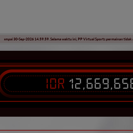
i 30-Sep-2026 14.59.59. Selama waktu ini, PP Virtual Sports permainan tidak akan 
IDR
12,669,65