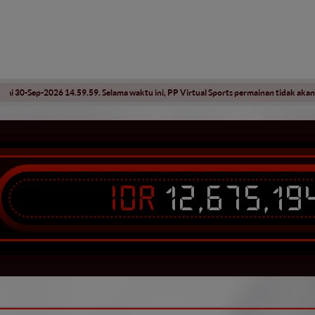
0-Sep-2026 14.59.59. Selama waktu ini, PP Virtual Sports permainan tidak akan ter
IDR
12,675,19