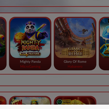
Mighty Panda
Glory Of Rome
MicroGaming
Habanero