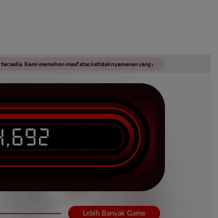
sedia. Kami memohon maaf atas ketidaknyamanan yang mungkin ditimbulkan.
Pemel
4,692
Lebih Banyak Game