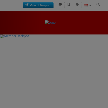
Main di Telegram