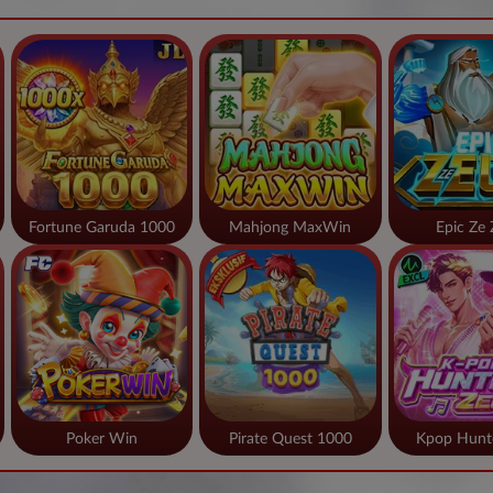
Fortune Garuda 1000
Mahjong MaxWin
Epic Ze
Poker Win
Pirate Quest 1000
Kpop Hunt